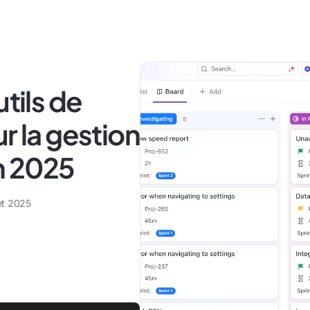
utils de
r la gestion
n 2025
let 2025