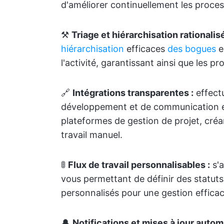
d'améliorer continuellement les proces
⚒️
Triage et hiérarchisation rationali
hiérarchisation
efficaces
des bogues
e
l'activité, garantissant ainsi que les p
🔗
Intégrations transparentes :
effectu
développement et de communication exi
plateformes de gestion de projet, créant
travail manuel.
🚦
Flux de travail personnalisables :
s'a
vous permettant de définir des statuts
personnalisés pour une gestion effica
🔔
Notifications et mises à jour autom