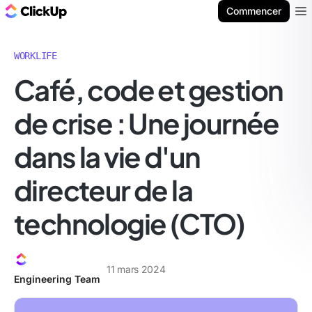
ClickUp Blog
Commencer
Ope
WORKLIFE
Café, code et gestion
de crise : Une journée
dans la vie d'un
directeur de la
technologie (CTO)
11 mars 2024
Engineering Team