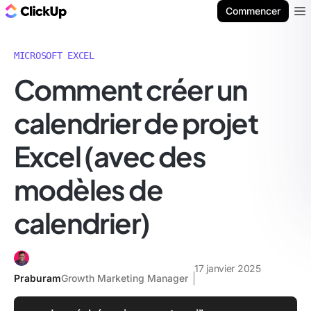
ClickUp Blog
Commencer
Ope
MICROSOFT EXCEL
Comment créer un
calendrier de projet
Excel (avec des
modèles de
calendrier)
17 janvier 2025
Praburam
Growth Marketing Manager