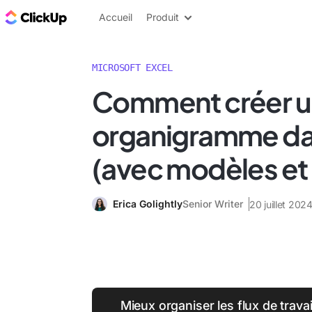
ClickUp Blog
Accueil
Produit
MICROSOFT EXCEL
Comment créer u
organigramme da
(avec modèles et
Erica Golightly
Senior Writer
20 juillet 202
Mieux organiser les flux de trava