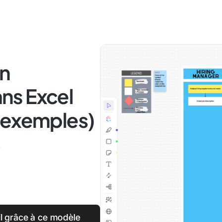
n
ns Excel
 exemples)
4
il grâce à ce modèle