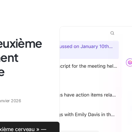
deuxième
ment
e
janvier 2026
uxième cerveau » —