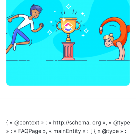
{ « @context » : « http://schema. org », « @type
» : « FAQPage », « mainEntity » : [ { « @type » :