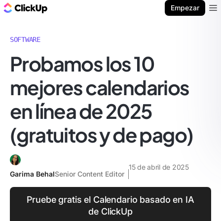
ClickUp Blog
Empezar
Ope
SOFTWARE
Probamos los 10
mejores calendarios
en línea de 2025
(gratuitos y de pago)
15 de abril de 2025
Garima Behal
Senior Content Editor
Pruebe gratis el Calendario basado en IA
de ClickUp