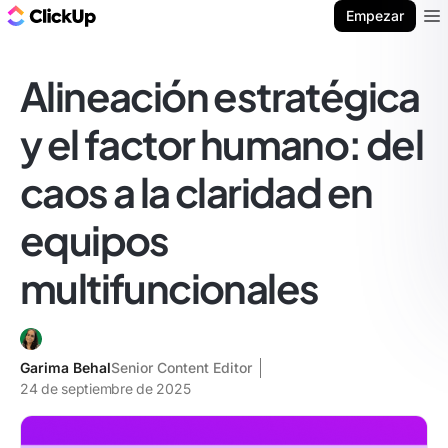
ClickUp Blog
Empezar
Ope
Alineación estratégica
y el factor humano: del
caos a la claridad en
equipos
multifuncionales
Garima Behal
Senior Content Editor
24 de septiembre de 2025