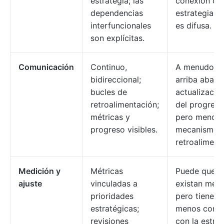
estrategia; las
conexión con
dependencias
estrategia g
interfuncionales
es difusa.
son explícitas.
Comunicación
Continuo,
A menudo d
bidireccional;
arriba abajo;
bucles de
actualizacio
retroalimentación;
del progreso
métricas y
pero menos
progreso visibles.
mecanismos
retroaliment
Medición y
Métricas
Puede que
ajuste
vinculadas a
existan métr
prioridades
pero tienen
estratégicas;
menos cone
revisiones
con la estrat