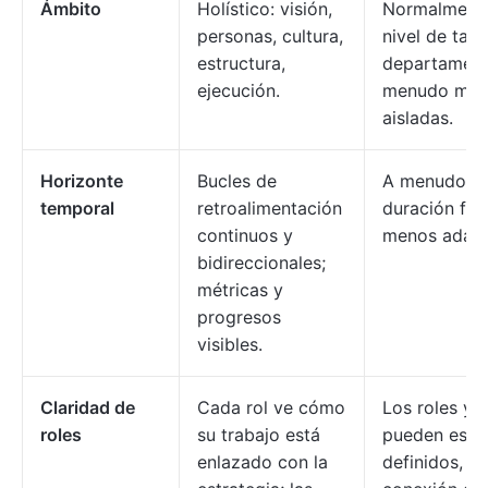
Ámbito
Holístico: visión,
Normalment
personas, cultura,
nivel de tare
estructura,
departament
ejecución.
menudo met
aisladas.
Horizonte
Bucles de
A menudo d
temporal
retroalimentación
duración fija
continuos y
menos adapt
bidireccionales;
métricas y
progresos
visibles.
Claridad de
Cada rol ve cómo
Los roles y 
roles
su trabajo está
pueden esta
enlazado con la
definidos, p