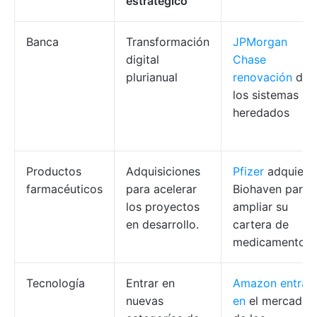
estratégico
Banca
Transformación
JPMorgan
digital
Chase
plurianual
renovación
de
los sistemas
heredados
Productos
Adquisiciones
Pfizer
adquiere
farmacéuticos
para acelerar
Biohaven para
los proyectos
ampliar su
en desarrollo.
cartera de
medicamentos.
Tecnología
Entrar en
Amazon entra
nuevas
en
el mercado