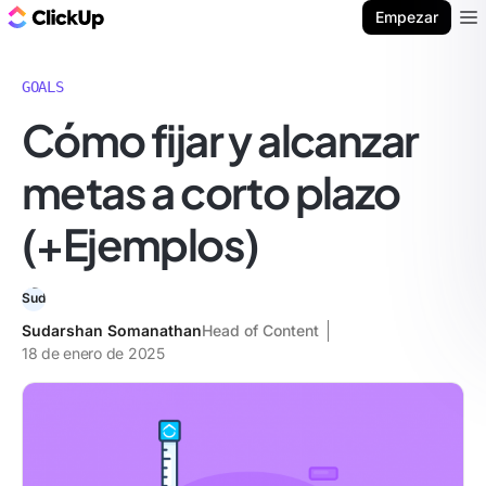
ClickUp Blog
Empezar
Ope
GOALS
Cómo fijar y alcanzar
metas a corto plazo
(+Ejemplos)
Sudarshan Somanathan
Head of Content
18 de enero de 2025