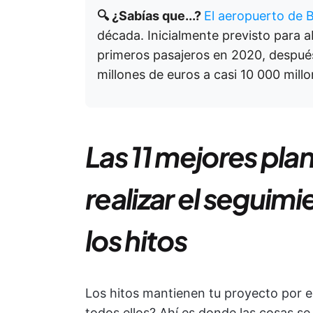
🔍 ¿Sabías que...?
El aeropuerto de 
década. Inicialmente previsto para ab
primeros pasajeros en 2020, después
millones de euros a casi 10 000 millo
Las 11 mejores plan
realizar el seguim
los hitos
Los hitos mantienen tu proyecto por e
todos ellos? Ahí es donde las cosas se