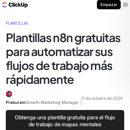
ClickUp Blog
Empezar
Ope
PLANTILLAS
Plantillas n8n gratuitas
para automatizar sus
flujos de trabajo más
rápidamente
11 de octubre de 2025
Praburam
Growth Marketing Manager
Obtenga una plantilla gratuita para el flujo
de trabajo de mapas mentales