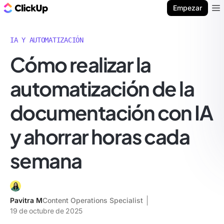
ClickUp Blog
Empezar
Ope
IA Y AUTOMATIZACIÓN
Cómo realizar la
automatización de la
documentación con IA
y ahorrar horas cada
semana
Pavitra M
Content Operations Specialist
19 de octubre de 2025