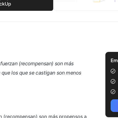
ickUp
Emp
efuerzan (recompensan) son más
s que los que se castigan son menos
an (recompensan) son más propensos a