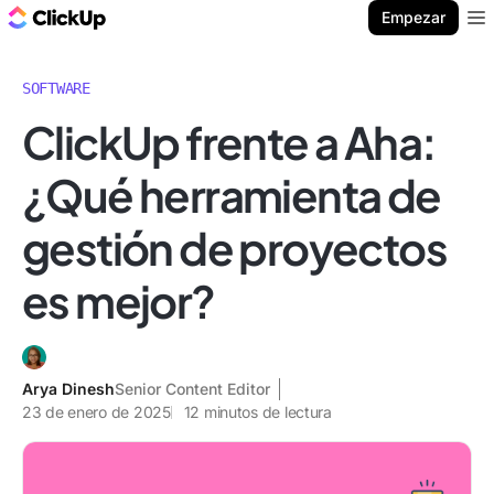
ClickUp Blog
Empezar
Ope
SOFTWARE
ClickUp frente a Aha:
¿Qué herramienta de
gestión de proyectos
es mejor?
Arya Dinesh
Senior Content Editor
23 de enero de 2025
12
minutos de lectura