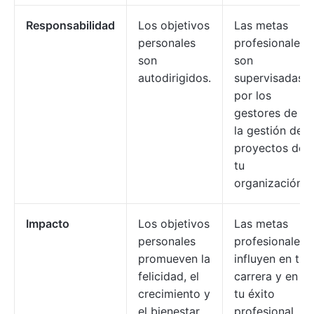
Responsabilidad
Los objetivos
Las metas
personales
profesionales
son
son
autodirigidos.
supervisadas
por los
gestores de
la gestión de
proyectos de
tu
organización.
Impacto
Los objetivos
Las metas
personales
profesionales
promueven la
influyen en tu
felicidad, el
carrera y en
crecimiento y
tu éxito
el bienestar
profesional.