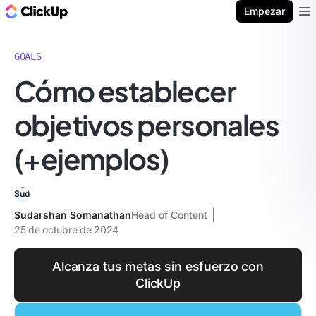
ClickUp Blog
Empezar
Ope
GOALS
Cómo establecer
objetivos personales
(+ejemplos)
Sudarshan Somanathan
Head of Content
25 de octubre de 2024
Alcanza tus metas sin esfuerzo con
ClickUp