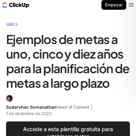
ClickUp Blog
Empezar
Ope
GOALS
Ejemplos de metas a
uno, cinco y diez años
para la planificación de
metas a largo plazo
Sudarshan Somanathan
Head of Content
1 de diciembre de 2025
Accede a esta plantilla gratuita para