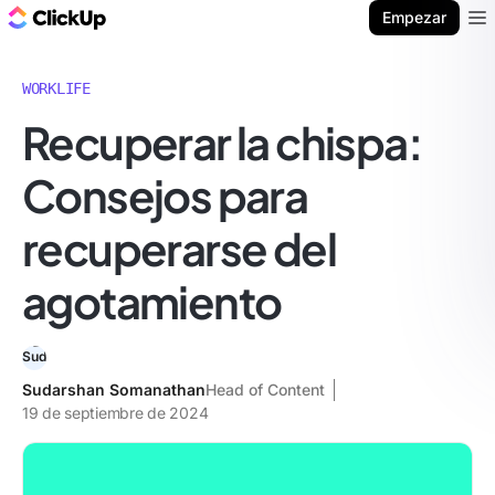
ClickUp Blog
Empezar
Ope
WORKLIFE
Recuperar la chispa:
Consejos para
recuperarse del
agotamiento
Sudarshan Somanathan
Head of Content
19 de septiembre de 2024