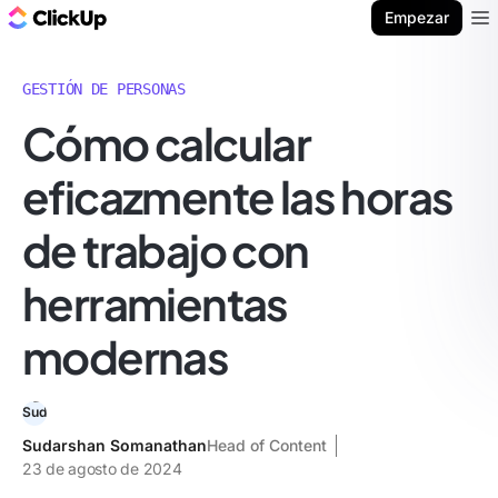
ClickUp Blog
Empezar
Ope
GESTIÓN DE PERSONAS
Cómo calcular
eficazmente las horas
de trabajo con
herramientas
modernas
Sudarshan Somanathan
Head of Content
23 de agosto de 2024