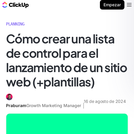
ClickUp Blog
Empezar
Ope
PLANNING
Cómo crear una lista
de control para el
lanzamiento de un sitio
web (+plantillas)
16 de agosto de 2024
Praburam
Growth Marketing Manager