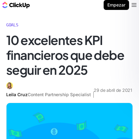
ClickUp Blog
Empezar
Ope
GOALS
10 excelentes KPI
financieros que debe
seguir en 2025
29 de abril de 2021
Leila Cruz
Content Partnership Specialist