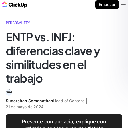
ClickUp Blog
Empezar
Ope
PERSONALITY
ENTP vs. INFJ:
diferencias clave y
similitudes en el
trabajo
Sudarshan Somanathan
Head of Content
21 de mayo de 2024
Presente con audacia, explique con