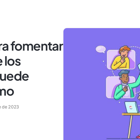
ra fomentar
 los
puede
smo
e de 2023