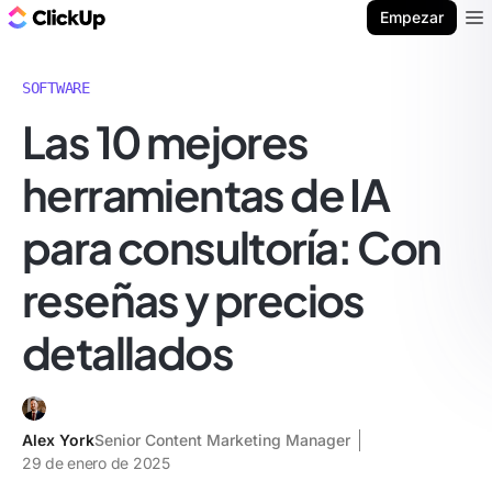
ClickUp Blog
Empezar
Ope
SOFTWARE
Las 10 mejores
herramientas de IA
para consultoría: Con
reseñas y precios
detallados
Alex York
Senior Content Marketing Manager
29 de enero de 2025