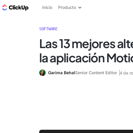
ClickUp Blog
Inicio
Producto
SOFTWARE
Las 13 mejores alt
la aplicación Mot
Garima Behal
Senior Content Editor
4 de n