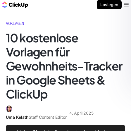
ClickUp Blog
Loslegen
Ope
VORLAGEN
10 kostenlose
Vorlagen für
Gewohnheits-Tracker
in Google Sheets &
ClickUp
4. April 2025
Uma Kelath
Staff Content Editor