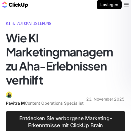
ClickUp Blog
Loslegen
Ope
KI & AUTOMATISIERUNG
Wie KI
Marketingmanagern
zu Aha-Erlebnissen
verhilft
23. November 2025
Pavitra M
Content Operations Specialist
Entdecken Sie verborgene Marketing-
Erkenntnisse mit ClickUp Brain