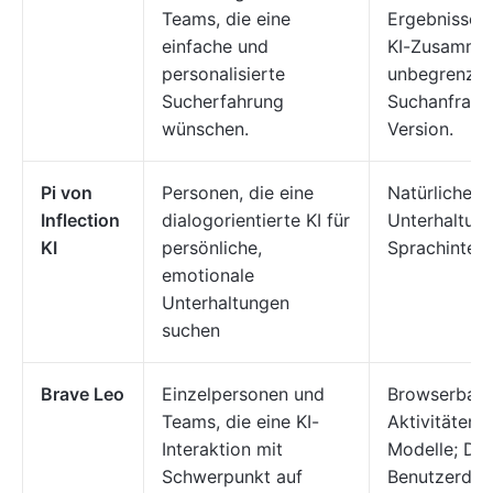
Teams, die eine
Ergebnisse k
einfache und
KI-Zusamme
personalisierte
unbegrenzte
Sucherfahrung
Suchanfragen
wünschen.
Version.
Pi von
Personen, die eine
Natürliche, 
Inflection
dialogorientierte KI für
Unterhaltung
KI
persönliche,
Sprachintera
emotionale
Unterhaltungen
suchen
Brave Leo
Einzelpersonen und
Browserbasi
Teams, die eine KI-
Aktivitäten;
Interaktion mit
Modelle; Dat
Schwerpunkt auf
Benutzerdat