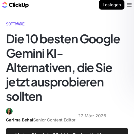
ClickUp Blog
Loslegen
Ope
SOFTWARE
Die 10 besten Google
Gemini KI-
Alternativen, die Sie
jetzt ausprobieren
sollten
27. März 2026
Garima Behal
Senior Content Editor