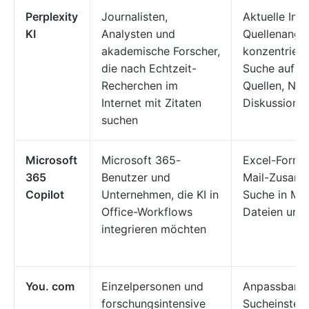
Perplexity
Journalisten,
Aktuelle Info
KI
Analysten und
Quellenanga
akademische Forscher,
konzentriere
die nach Echtzeit-
Suche auf a
Recherchen im
Quellen, Nac
Internet mit Zitaten
Diskussionsf
suchen
Microsoft
Microsoft 365-
Excel-Formel
365
Benutzer und
Mail-Zusam
Copilot
Unternehmen, die KI in
Suche in Mic
Office-Workflows
Dateien und 
integrieren möchten
You. com
Einzelpersonen und
Anpassbare
forschungsintensive
Sucheinstel