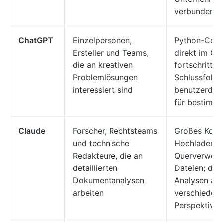
verbundene 
ChatGPT
Einzelpersonen,
Python-Cod
Ersteller und Teams,
direkt im Ch
die an kreativen
fortschrittli
Problemlösungen
Schlussfolg
interessiert sind
benutzerdefi
für bestimm
Claude
Forscher, Rechtsteams
Großes Konte
und technische
Hochladen 
Redakteure, die an
Querverweis
detaillierten
Dateien; deta
Dokumentanalysen
Analysen au
arbeiten
verschieden
Perspektiven