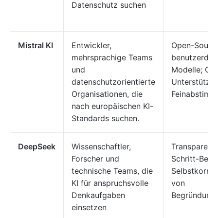
Datenschutz suchen
Mistral KI
Entwickler,
Open-Sourc
mehrsprachige Teams
benutzerdefi
und
Modelle; Co
datenschutzorientierte
Unterstützun
Organisationen, die
Feinabstim
nach europäischen KI-
Standards suchen.
DeepSeek
Wissenschaftler,
Transparente
Forscher und
Schritt-Begr
technische Teams, die
Selbstkorrek
KI für anspruchsvolle
von
Denkaufgaben
Begründungs
einsetzen