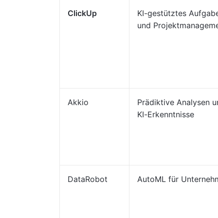
ClickUp
KI-gestütztes Aufgab
und Projektmanagem
Akkio
Prädiktive Analysen 
KI-Erkenntnisse
DataRobot
AutoML für Unterneh