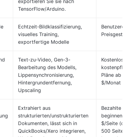
exportieren Sie sie nach
TensorFlow/Arduino.
de
Echtzeit-Bildklassifizierung,
Benutzerdefinie
visuelles Training,
Preisgestaltung
exportfertige Modelle
und
Text-zu-Video, Gen-3-
Kostenlos;
Bearbeitung des Modells,
kostenpflichtig
Lippensynchronisierung,
Pläne ab 15
Hintergrundentfernung,
$/Monat
Upscaling
Extrahiert aus
Bezahlte Pläne
ung
strukturierten/unstrukturierten
beginnen bei 0
Dokumenten, lässt sich in
$/Seite (die er
QuickBooks/Xero integrieren,
500 Seiten sin