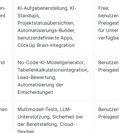
en-
KI-Aufgabenerstellung, KI-
Free;
ent
Standups,
benutzerdefinie
Projektstatusübersichten,
Preisgestaltung
Automatisierungs-Builder,
für Unternehm
benutzerdefinierte Apps,
verfügbar
ClickUp Brain-Integration
und
No-Code-KI-Modellgenerator,
Benutzerdefinie
Tabellenkalkulationsintegration,
Preisgestaltung
Lead-Bewertung,
Automatisierung der
Entscheidungen
men
Multimodell-Tests, LLM-
Benutzerdefinie
Unterstützung, Sicherheit bei
Preisgestaltung
der Bereitstellung, Cloud-
flexibel