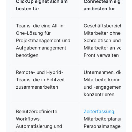
ClickUp eignet sich am
Connecteam eignet s
besten für
am besten für
Teams, die eine All-in-
Geschäftsbereiche, d
One-Lösung für
Mitarbeiter ohne
Projektmanagement und
Schreibtisch und
Aufgabenmanagement
Mitarbeiter an vorder
benötigen
Front verwalten
Remote- und Hybrid-
Unternehmen, die sic
Teams, die in Echtzeit
Mitarbeiterkommunik
zusammenarbeiten
und -engagement
konzentrieren
Benutzerdefinierte
Zeiterfassung
,
Workflows,
Mitarbeiterplanung u
Automatisierung und
Personalmanagement