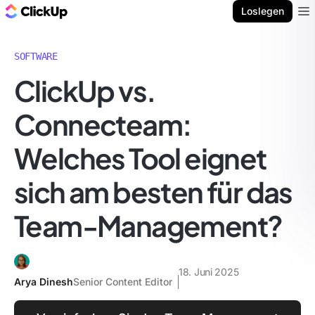
ClickUp Blog
Loslegen
Ope
SOFTWARE
ClickUp vs.
Connecteam:
Welches Tool eignet
sich am besten für das
Team-Management?
18. Juni 2025
Arya Dinesh
Senior Content Editor