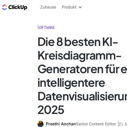
ClickUp Blog
Zuhause
Produkt
SOFTWARE
Die 8 besten KI-
Kreisdiagramm-
Generatoren für e
intelligentere
Datenvisualisieru
2025
Preethi Anchan
Senior Content Editor
21. 