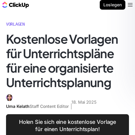
ClickUp Blog
Loslegen
Ope
VORLAGEN
Kostenlose Vorlagen
für Unterrichtspläne
für eine organisierte
Unterrichtsplanung
18. Mai 2025
Uma Kelath
Staff Content Editor
Holen Sie sich eine kostenlose Vorlage
für einen Unterrichtsplan!