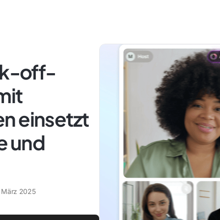
ck-off-
mit
n einsetzt
e und
. März 2025