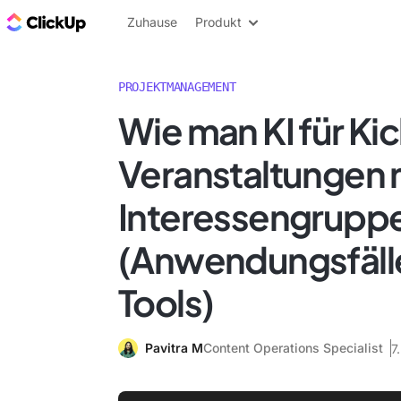
ClickUp Blog
Zuhause
Produkt
PROJEKTMANAGEMENT
Wie man KI für Ki
Veranstaltungen 
Interessengruppe
(Anwendungsfäll
Tools)
Pavitra M
Content Operations Specialist
7