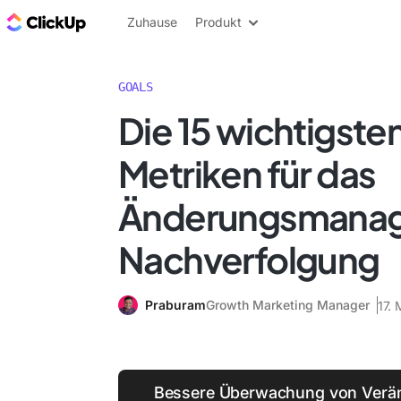
ClickUp Blog
Zuhause
Produkt
GOALS
Die 15 wichtigste
Metriken für das
Änderungsmanag
Nachverfolgung
Praburam
Growth Marketing Manager
17.
Bessere Überwachung von Verän