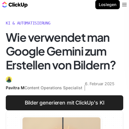
ClickUp Blog
Loslegen
Ope
KI & AUTOMATISIERUNG
Wie verwendet man
Google Gemini zum
Erstellen von Bildern?
6. Februar 2025
Pavitra M
Content Operations Specialist
Bilder generieren mit ClickUp's KI