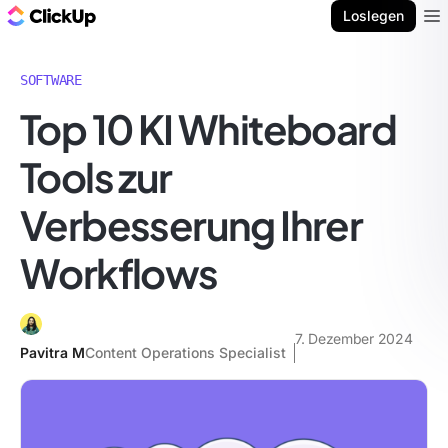
ClickUp Blog
Loslegen
Ope
SOFTWARE
Top 10 KI Whiteboard
Tools zur
Verbesserung Ihrer
Workflows
7. Dezember 2024
Pavitra M
Content Operations Specialist