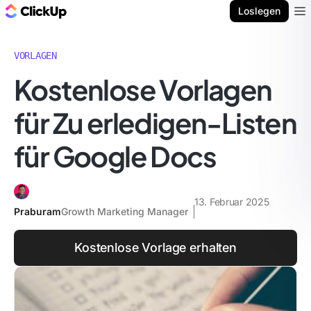
ClickUp Blog
Loslegen
Ope
VORLAGEN
Kostenlose Vorlagen
für Zu erledigen-Listen
für Google Docs
13. Februar 2025
Praburam
Growth Marketing Manager
Kostenlose Vorlage erhalten