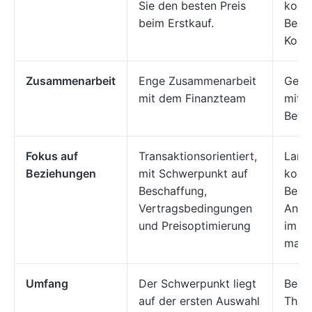
Sie den besten Preis
koop
beim Erstkauf.
Bezi
Koste
Zusammenarbeit
Enge Zusammenarbeit
Geme
mit dem Finanzteam
mit I
Betr
Fokus auf
Transaktionsorientiert,
Langf
Beziehungen
mit Schwerpunkt auf
koop
Beschaffung,
Bezi
Vertragsbedingungen
Anbi
und Preisoptimierung
im La
maxi
Umfang
Der Schwerpunkt liegt
Beha
auf der ersten Auswahl
Them