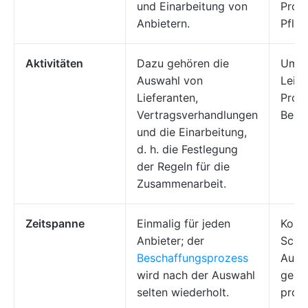
und Einarbeitung von
Prob
Anbietern.
Pfle
Aktivitäten
Dazu gehören die
Umfa
Auswahl von
Leis
Lieferanten,
Prob
Vertragsverhandlungen
Bezi
und die Einarbeitung,
d. h. die Festlegung
der Regeln für die
Zusammenarbeit.
Zeitspanne
Einmalig für jeden
Konti
Anbieter; der
Schw
Beschaffungsprozess
Aufre
wird nach der Auswahl
gesu
selten wiederholt.
prod