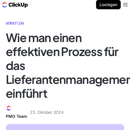
ClickUp Blog
Loslegen
Ope
WORKFLOW
Wie man einen
effektiven Prozess für
das
Lieferantenmanageme
einführt
23. Oktober 2024
PMO Team