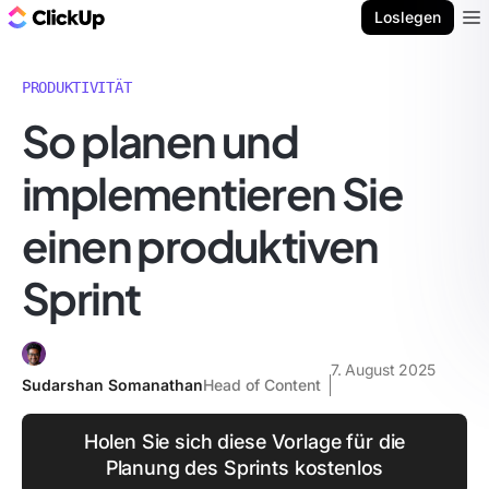
ClickUp Blog
Loslegen
Ope
PRODUKTIVITÄT
So planen und
implementieren Sie
einen produktiven
Sprint
7. August 2025
Sudarshan Somanathan
Head of Content
Holen Sie sich diese Vorlage für die
Planung des Sprints kostenlos