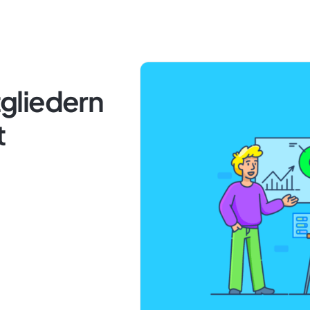
gliedern
t