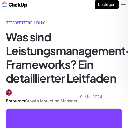
ClickUp Blog
Loslegen
Ope
MITARBEITERFÜHRUNG
Was sind
Leistungsmanagement
Frameworks? Ein
detaillierter Leitfaden
9. Mai 2024
Praburam
Growth Marketing Manager