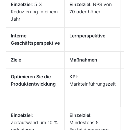
Einzelziel
: 5 %
Einzelziel
: NPS von
Reduzierung in einem
70 oder höher
Jahr
Interne
Lernperspektive
Geschäftsperspektive
Ziele
Maßnahmen
Zi
Optimieren Sie die
KPI
:
Mi
Produktentwicklung
Markteinführungszeit
we
Einzelziel
:
Einzelziel
:
Zeitaufwand um 10 %
Mindestens 5
reduzieren
Fortbildungen pro