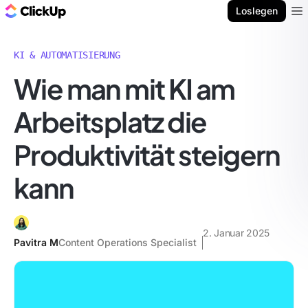
ClickUp Blog
Loslegen
Ope
KI & AUTOMATISIERUNG
Wie man mit KI am
Arbeitsplatz die
Produktivität steigern
kann
2. Januar 2025
Pavitra M
Content Operations Specialist