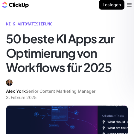
ClickUp Blog
Loslegen
Ope
KI & AUTOMATISIERUNG
50 beste KI Apps zur
Optimierung von
Workflows für 2025
Alex York
Senior Content Marketing Manager
3. Februar 2025