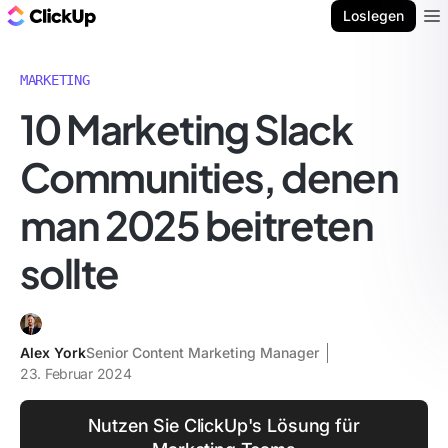
ClickUp Blog
Loslegen
Ope
MARKETING
10 Marketing Slack
Communities, denen
man 2025 beitreten
sollte
Alex York
Senior Content Marketing Manager
23. Februar 2024
Nutzen Sie ClickUp's Lösung für