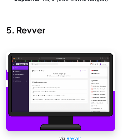
5. Revver
via
Revver