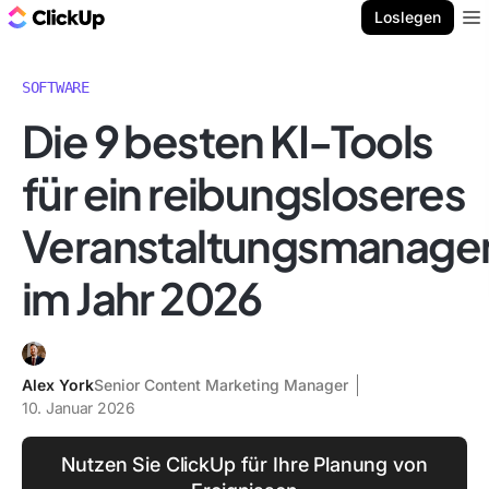
ClickUp Blog
Loslegen
Ope
SOFTWARE
Die 9 besten KI-Tools
für ein reibungsloseres
Veranstaltungsmanag
im Jahr 2026
Alex York
Senior Content Marketing Manager
10. Januar 2026
Nutzen Sie ClickUp für Ihre Planung von