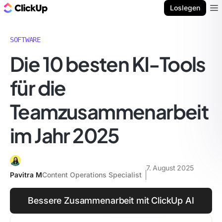
ClickUp Blog
Loslegen
Ope
SOFTWARE
Die 10 besten KI-Tools
für die
Teamzusammenarbeit
im Jahr 2025
7. August 2025
Pavitra M
Content Operations Specialist
Bessere Zusammenarbeit mit ClickUp AI