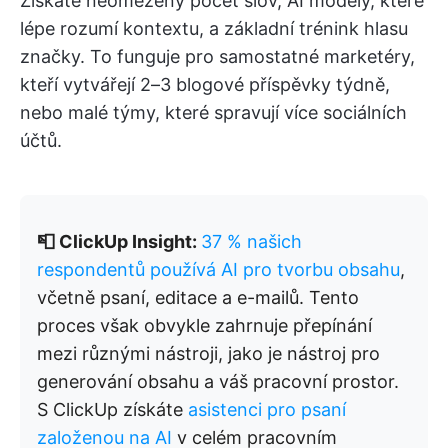
Získáte neomezený počet slov, AI modely, které
lépe rozumí kontextu, a základní trénink hlasu
značky. To funguje pro samostatné marketéry,
kteří vytvářejí 2–3 blogové příspěvky týdně,
nebo malé týmy, které spravují více sociálních
účtů.
📮 ClickUp Insight:
37 % našich
respondentů používá AI pro tvorbu obsahu
,
včetně psaní, editace a e-mailů. Tento
proces však obvykle zahrnuje přepínání
mezi různými nástroji, jako je nástroj pro
generování obsahu a váš pracovní prostor.
S ClickUp získáte
asistenci pro psaní
založenou na AI
v celém pracovním