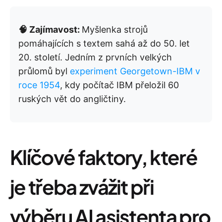
🧠 Zajímavost:
Myšlenka strojů
pomáhajících s textem sahá až do 50. let
20. století. Jedním z prvních velkých
průlomů byl
experiment Georgetown-IBM v
roce 1954
, kdy počítač IBM přeložil 60
ruských vět do angličtiny.
Klíčové faktory, které
je třeba zvážit při
výběru AI asistenta pro