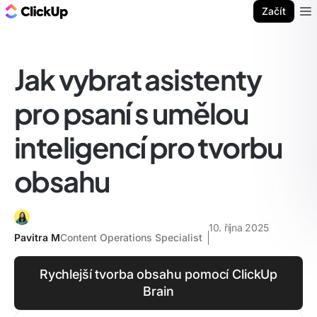
ClickUp blog
Začít
Ope
Jak vybrat asistenty
pro psaní s umělou
inteligencí pro tvorbu
obsahu
10. října 2025
Pavitra M
Content Operations Specialist
Rychlejší tvorba obsahu pomocí ClickUp
Brain