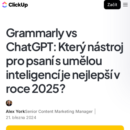
ClickUp blog
Začít
Ope
Grammarly vs
ChatGPT: Který nástroj
pro psaní s umělou
inteligencí je nejlepší v
roce 2025?
Alex York
Senior Content Marketing Manager
21. března 2024