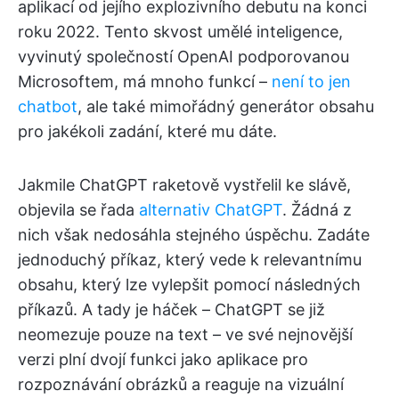
aplikací od jejího explozivního debutu na konci
roku 2022. Tento skvost umělé inteligence,
vyvinutý společností OpenAI podporovanou
Microsoftem, má mnoho funkcí –
není to jen
chatbot
, ale také mimořádný generátor obsahu
pro jakékoli zadání, které mu dáte.
Jakmile ChatGPT raketově vystřelil ke slávě,
objevila se řada
alternativ ChatGPT
. Žádná z
nich však nedosáhla stejného úspěchu. Zadáte
jednoduchý příkaz, který vede k relevantnímu
obsahu, který lze vylepšit pomocí následných
příkazů. A tady je háček – ChatGPT se již
neomezuje pouze na text – ve své nejnovější
verzi plní dvojí funkci jako aplikace pro
rozpoznávání obrázků a reaguje na vizuální