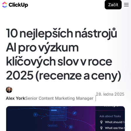
ClickUp blog
Začít
Ope
10 nejlepších nástrojů
AI pro výzkum
klíčových slov v roce
2025 (recenze a ceny)
28. ledna 2025
Alex York
Senior Content Marketing Manager