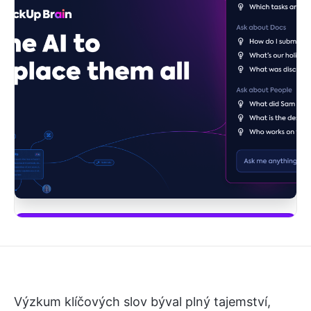
Začněte používat ClickUp Brain
Výzkum klíčových slov býval plný tajemství,